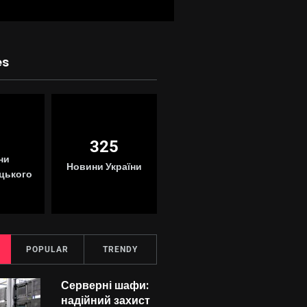
es
5
15
325
ни
Новини
Новини України
цького
Кропивницького
POPULAR
TRENDY
Серверні шафи:
надійний захист