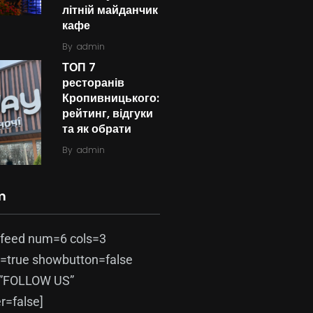
літній майданчик
кафе
By
admin
ТОП 7
ресторанів
Кропивницького:
рейтинг, відгуки
та як обрати
By
admin
m
-feed num=6 cols=3
=true showbutton=false
=”FOLLOW US”
=false]