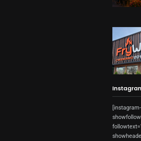
Instagra
[instagram
showfollow
followtext
showheader