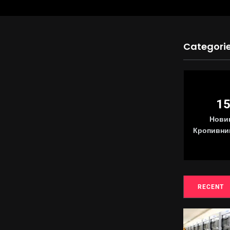
Categori
15
1
325
Новини
Нови
Новини України
Кропивницького
Кропивни
RECENT