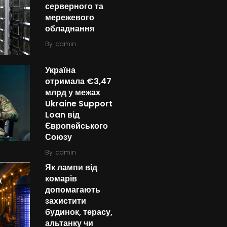
серверного та
мережевого
обладнання
By
admin
Україна
отримала €3,47
млрд у межах
Ukraine Support
Loan від
Європейського
Союзу
By
admin
Як лампи від
комарів
допомагають
захистити
будинок, терасу,
альтанку чи