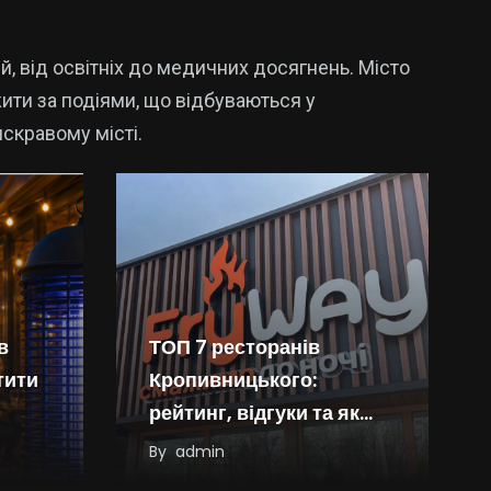
й, від освітніх до медичних досягнень. Місто
ити за подіями, що відбуваються у
яскравому місті.
в
ТОП 7 ресторанів
тити
Кропивницького:
рейтинг, відгуки та як
обрати
By
admin