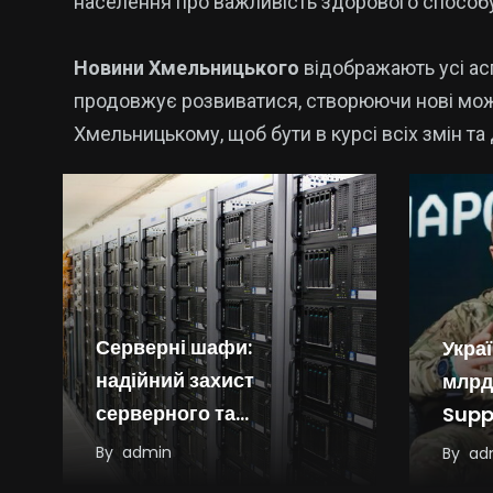
населення про важливість здорового способ
Новини Хмельницького
відображають усі асп
продовжує розвиватися, створюючи нові можл
Хмельницькому, щоб бути в курсі всіх змін та
Серверні шафи:
Укра
надійний захист
млрд
серверного та
Supp
мережевого обладнання
Євро
By
admin
By
ad