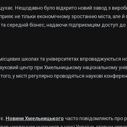
щухає. Нещодавно було відкрито новий завод з вироб
прияє не тільки економічному зростанню міста, але й
та середній бізнес, надаючи підприємцям доступ до в
 місцевих школах та університетах впроваджуються нов
ауковий центр при Хмельницькому національному унів
того, у місті регулярно проводяться наукові конферен
ує.
Новини Хмельницького
часто повідомляють про рі
рав численних учасників з усієї України, ставши спра