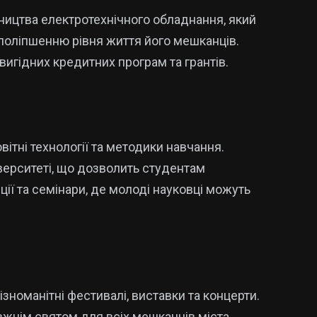
ництва електротехнічного обладнання, який
 поліпшенню рівня життя його мешканців.
игідних кредитних програм та грантів.
ітні технології та методики навчання.
ерситеті, що дозволить студентам
ції та семінари, де молоді науковці можуть
зноманітні фестивалі, виставки та концерти.
вжнім святом для всіх мешканців міста.