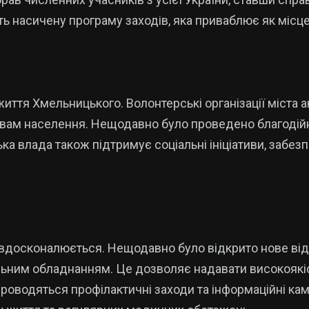
ь насичену програму заходів, яка приваблює як місцеви
 життя Хмельницького. Волонтерські організації міста
ам населення. Нещодавно було проведено благодійни
ька влада також підтримує соціальні ініціативи, забе
досконалюється. Нещодавно було відкрито нове відді
льним обладнанням. Це дозволяє надавати високоякіс
о проводяться профілактичні заходи та інформаційні ка