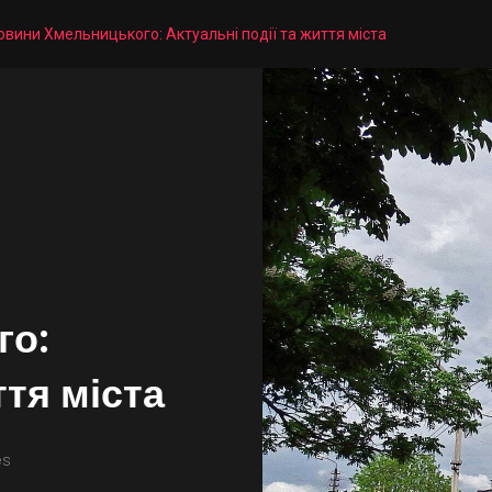
овини Хмельницького: Актуальні події та життя міста
го:
ття міста
es