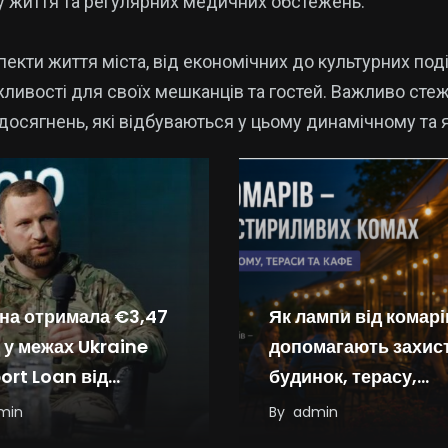
у життя та регулярних медичних обстежень.
екти життя міста, від економічних до культурних поді
ивості для своїх мешканців та гостей. Важливо стеж
 досягнень, які відбуваються у цьому динамічному та 
їна отримала €3,47
Як лампи від комарі
 у межах Ukraine
допомагають захис
ort Loan від
будинок, терасу,
пейського Союзу
альтанку чи літній
min
By
admin
майданчик кафе