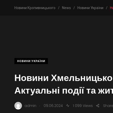
Новини Кропивницького
/
News
/
Новини України
/
Н
НОВИНИ УКРАЇНИ
Новини Хмельницько
Актуальні події та жи
.
admin
09.06.2024
1 099 Views
Shar