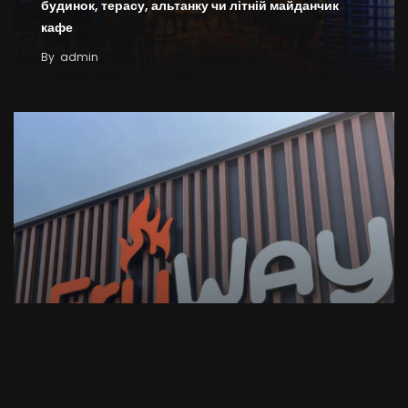
будинок, терасу, альтанку чи літній майданчик
кафе
By
admin