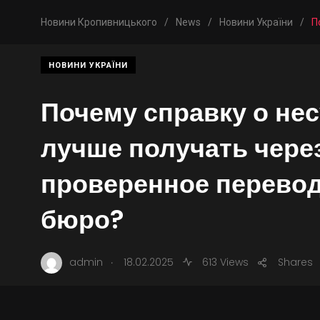
Новини Кропивницького
/
News
/
Новини України
/
П
НОВИНИ УКРАЇНИ
Почему справку о не
лучше получать чере
проверенное перево
бюро?
.
admin
18.02.2025
613 Views
Shares