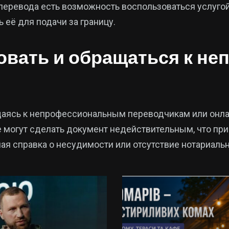
 перевода есть возможность воспользоваться услуго
 её для подачи за границу.
ковать и обращаться к 
аясь к непрофессиональным переводчикам или онлай
огут сделать документ недействительным, что приве
 справка о несудимости или отсутствие нотариально