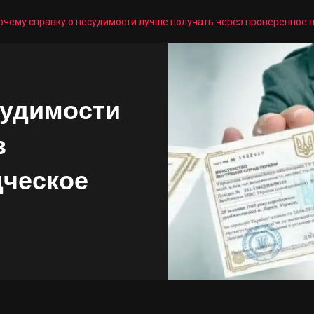
очему справку о несудимости лучше получать через проверенное
судимости
з
дческое