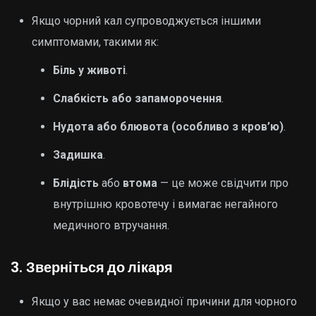
Якщо чорний кал супроводжується іншими
симптомами, такими як:
Біль у животі
.
Слабкість або запаморочення
.
Нудота або блювота (особливо з кров’ю)
.
Задишка
.
Блідість
або
втома
— це може свідчити про
внутрішню кровотечу і вимагає негайного
медичного втручання.
3.
Зверніться до лікаря
Якщо у вас немає очевидної причини для чорного