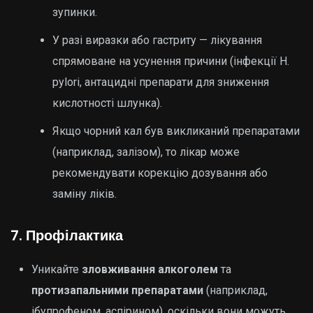
зупинки.
У разі виразки або гастриту — лікування
спрямоване на усунення причини (інфекції H.
pylori, антацидні препарати для зниження
кислотності шлунка).
Якщо чорний кал був викликаний препаратами
(наприклад, залізом), то лікар може
рекомендувати корекцію дозування або
заміну ліків.
7.
Профілактика
Уникайте
зловживання алкоголем
та
протизапальними препаратами
(наприклад,
ібупрофеном, аспірином), оскільки вони можуть