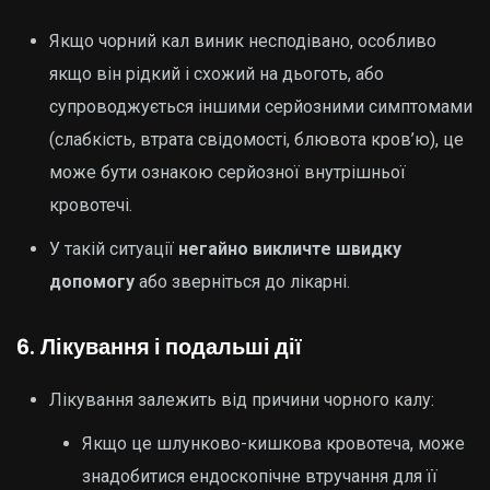
Якщо чорний кал виник несподівано, особливо
якщо він рідкий і схожий на дьоготь, або
супроводжується іншими серйозними симптомами
(слабкість, втрата свідомості, блювота кров’ю), це
може бути ознакою серйозної внутрішньої
кровотечі.
У такій ситуації
негайно викличте швидку
допомогу
або зверніться до лікарні.
6.
Лікування і подальші дії
Лікування залежить від причини чорного калу:
Якщо це шлунково-кишкова кровотеча, може
знадобитися ендоскопічне втручання для її