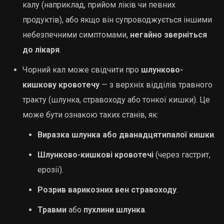
калу (наприклад, прийом ліків чи певних
продуктів), або якщо він супроводжується іншими
небезпечними симптомами,
негайно зверніться
до лікаря
.
Чорний кал може свідчити про
шлунково-
кишкову кровотечу
— з верхніх відділів травного
тракту (шлунка, стравоходу або тонкої кишки). Це
може бути ознакою таких станів, як:
Виразка шлунка або дванадцятипалої кишки
.
Шлунково-кишкові кровотечі
(через гастрит,
ерозії).
Розрив варикозних вен стравоходу
.
Травми
або
пухлини шлунка
.