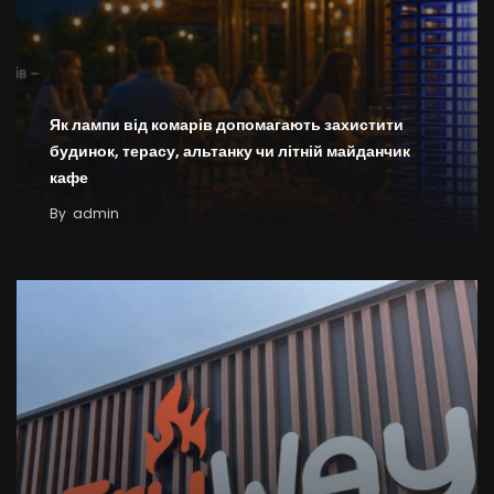
Як лампи від комарів допомагають захистити
будинок, терасу, альтанку чи літній майданчик
кафе
By
admin