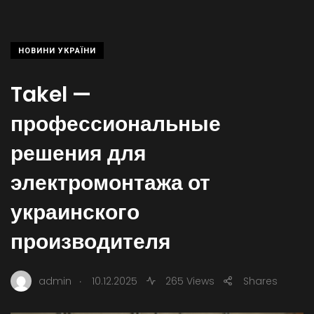
НОВИНИ УКРАЇНИ
Takel —
профессиональные
решения для
электромонтажа от
украинского
производителя
.
admin
10.12.2025
265 Views
Shares