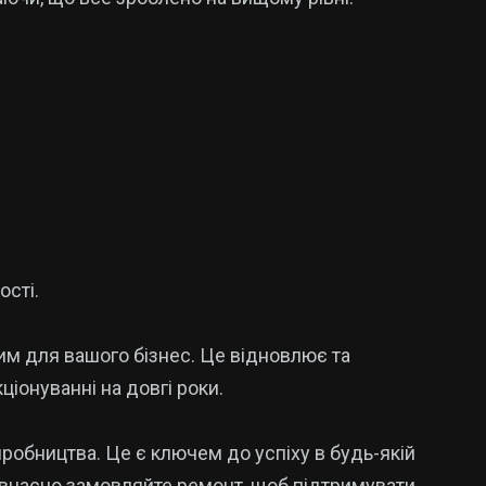
ості.
им для вашого бізнес. Це відновлює та
іонуванні на довгі роки.
робництва. Це є ключем до успіху в будь-якій
Завчасно замовляйте ремонт, щоб підтримувати