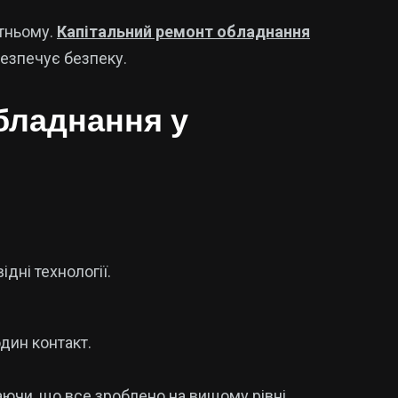
утньому.
Капітальний ремонт обладнання
безпечує безпеку.
бладнання у
дні технології.
дин контакт.
аючи, що все зроблено на вищому рівні.