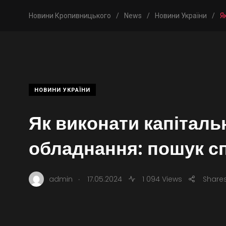
Новини Кропивницького
/
News
/
Новини України
/
Я
НОВИНИ УКРАЇНИ
Як виконати капітал
обладнання: пошук сп
.
admin
17.05.2024
1 094 Views
Share