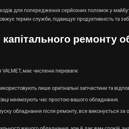
заходів для попередження серйозних поломок у майб
довжує термін служби, підвищує продуктивність та за
 капітального ремонту о
я VALMET, має численні переваги:
 використовують лише оригінальні запчастини та відпові
івці мінімізують час простою вашого обладнання.
пуску обладнання після ремонту, все виконується за о
альності вашого обладнання, але й дає вам спокій, зн