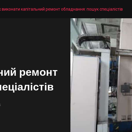
к виконати капітальний ремонт обладнання: пошук спеціалістів
ьний ремонт
еціалістів
s