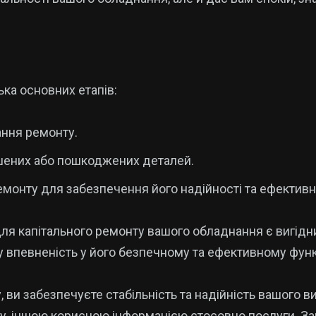
ка основних етапів:
ання ремонту.
ошених або пошкоджених деталей.
монту для забезпечення його надійності та ефективн
для капітального ремонту вашого обладнання є вигідн
впевненість у його безпечному та ефективному функц
ви забезпечуєте стабільність та надійність вашого ви
нту, іншою корисною інформацією стосовно послуги. 