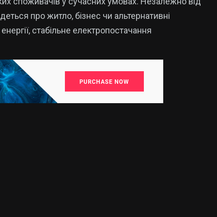
ких споживачів у сучасних умовах. Незалежно від
йдеться про житло, бізнес чи альтернативні
енергії, стабільне електропостачання