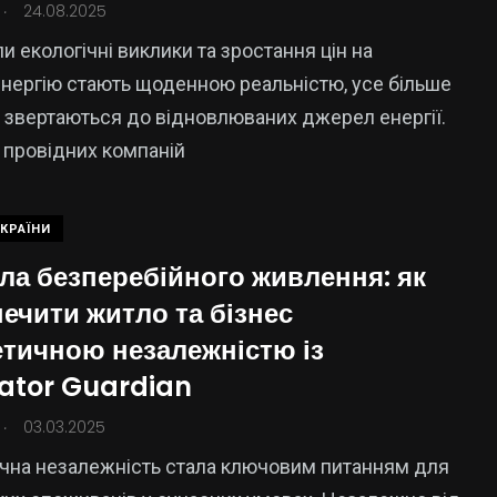
.
24.08.2025
ли екологічні виклики та зростання цін на
нергію стають щоденною реальністю, усе більше
в звертаються до відновлюваних джерел енергії.
 провідних компаній
КРАЇНИ
ла безперебійного живлення: як
ечити житло та бізнес
етичною незалежністю із
15
325
ator Guardian
Новини
аїни
Новини України
Кропивницького
.
03.03.2025
чна незалежність стала ключовим питанням для