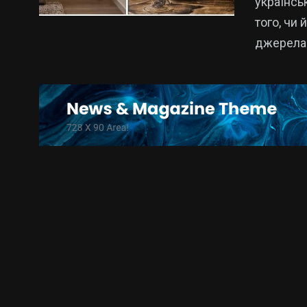
українсь
того, чи 
джерела 