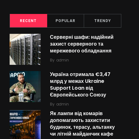
RECENT
POPULAR
TRENDY
Серверні шафи: надійний
захист серверного та
мережевого обладнання
By
admin
Україна отримала €3,47
млрд у межах Ukraine
Support Loan від
Європейського Союзу
By
admin
Як лампи від комарів
допомагають захистити
будинок, терасу, альтанку
чи літній майданчик кафе