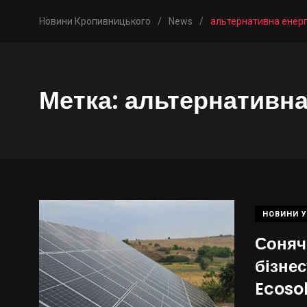
Новини Кропивницького
/
News
/
альтернативна енер
Метка:
альтернативна
НОВИНИ У
Соняч
бізнес
Ecoso