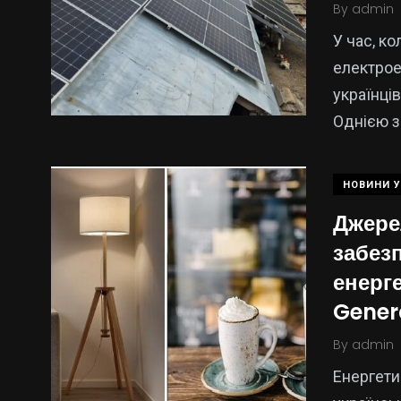
By
admin
У час, ко
електрое
українці
Однією з
НОВИНИ У
Джере
забезп
енерг
15
325
Gener
Новини
Новини Укр
Кропивницького
By
admin
Енергети