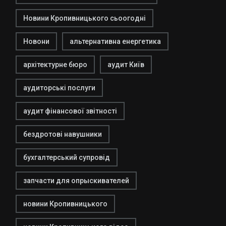
Новини Кропивницького сьоогодні
Новони
альтернативна енергетика
архітектурне бюро
аудит Київ
аудиторські послуги
аудит фінансової звітності
бездротові навушники
бухгалтерський супровід
запчасти для опрыскивателей
новини Кропивницького