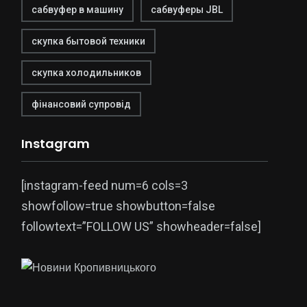
сабвуфер в машину
сабвуферы JBL
скупка бытовой техники
скупка холодильников
фінансовий супровід
Instagram
[instagram-feed num=6 cols=3
showfollow=true showbutton=false
followtext=”FOLLOW US” showheader=false]