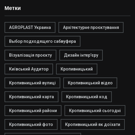
Метки
AGROPLAST Украина
Архітектурне проєктування
Выбор подходящего сабвуфера
Візуалізація проєкту
Дизайн інтер'єру
Київський Аудитор
Кропивницький
Кропивницький вулиці
Кропивницький відео
Кропивницький карта
Кропивницький код
Кропивницький райони
Кропивницький сьогодні
Кропивницький фото
Кропивницький як доїхати