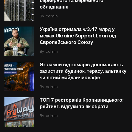
серверного та мережевого
обладнання
By
admin
Україна отримала €3,47 млрд у
межах Ukraine Support Loan від
Європейського Союзу
By
admin
Як лампи від комарів допомагають
захистити будинок, терасу, альтанку
чи літній майданчик кафе
By
admin
ТОП 7 ресторанів Кропивницького:
рейтинг, відгуки та як обрати
By
admin