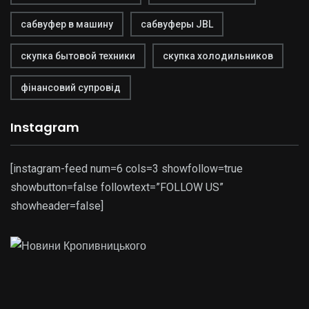
сабвуфер в машину
сабвуферы JBL
скупка бытовой техники
скупка холодильников
фінансовий супровід
Instagram
[instagram-feed num=6 cols=3 showfollow=true
showbutton=false followtext=”FOLLOW US”
showheader=false]