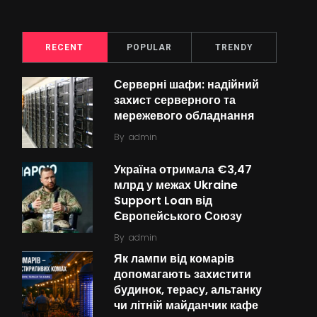
RECENT
POPULAR
TRENDY
Серверні шафи: надійний
захист серверного та
мережевого обладнання
By
admin
Україна отримала €3,47
млрд у межах Ukraine
Support Loan від
Європейського Союзу
By
admin
Як лампи від комарів
допомагають захистити
будинок, терасу, альтанку
чи літній майданчик кафе