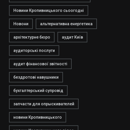
Новини Кропивницького сьоогодні
Новони
альтернативна енергетика
архітектурне бюро
аудит Київ
аудиторські послуги
аудит фінансової звітності
бездротові навушники
бухгалтерський супровід
запчасти для опрыскивателей
новини Кропивницького