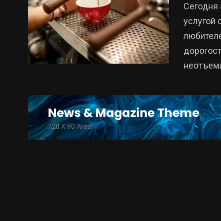
Сегодня 
услугой 
любителе
дорогост
неотъем
15
325
Новини
Новини Укр
Кропивницького