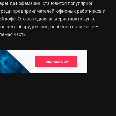
аренда кофемашин становится популярной
среди предпринимателей, офисных работников и
й кофе. Это выгодная альтернатива покупке
оящего оборудования, особенно если кофе –
лемая часть
15
325
Новини
аїни
Новини України
Кропивницького