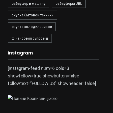
сабвуфер в машину
сабвуферы JBL
скупка бытовой техники
скупка холодильников
фінансовий супровід
Instagram
[instagram-feed num=6 cols=3
showfollow=true showbutton=false
followtext=”FOLLOW US” showheader=false]