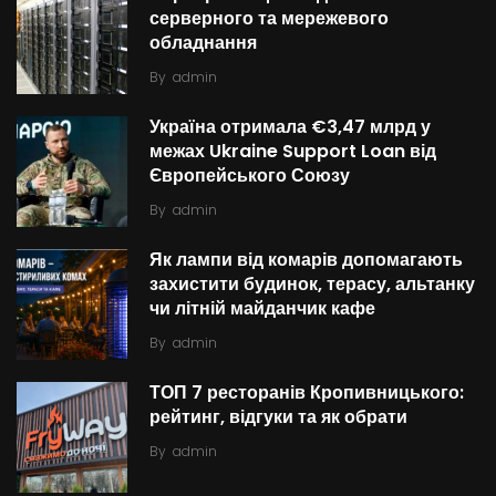
серверного та мережевого
обладнання
By
admin
Україна отримала €3,47 млрд у
межах Ukraine Support Loan від
Європейського Союзу
By
admin
Як лампи від комарів допомагають
захистити будинок, терасу, альтанку
чи літній майданчик кафе
By
admin
ТОП 7 ресторанів Кропивницького:
рейтинг, відгуки та як обрати
By
admin