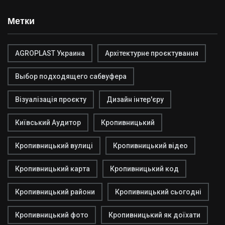
Метки
AGROPLAST Украина
Архітектурне проєктування
Выбор подходящего сабвуфера
Візуалізація проєкту
Дизайн інтер'єру
Київський Аудитор
Кропивницький
Кропивницький вулиці
Кропивницький відео
Кропивницький карта
Кропивницький код
Кропивницький райони
Кропивницький сьогодні
Кропивницький фото
Кропивницький як доїхати