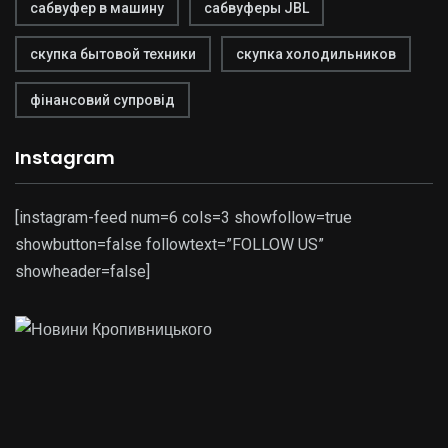
сабвуфер в машину
сабвуферы JBL
скупка бытовой техники
скупка холодильников
фінансовий супровід
Instagram
[instagram-feed num=6 cols=3 showfollow=true
showbutton=false followtext=”FOLLOW US”
showheader=false]