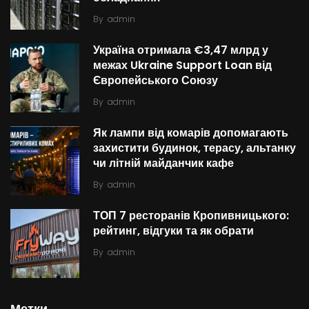
By
admin
Україна отримала €3,47 млрд у
межах Ukraine Support Loan від
Європейського Союзу
By
admin
Як лампи від комарів допомагають
захистити будинок, терасу, альтанку
чи літній майданчик кафе
By
admin
ТОП 7 ресторанів Кропивницького:
рейтинг, відгуки та як обрати
By
admin
Метки