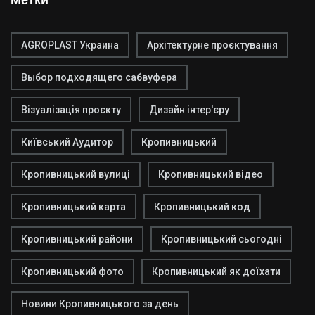
AGROPLAST Украина
Архітектурне проєктування
Выбор подходящего сабвуфера
Візуалізація проєкту
Дизайн інтер'єру
Київський Аудитор
Кропивницький
Кропивницький вулиці
Кропивницький відео
Кропивницький карта
Кропивницький код
Кропивницький райони
Кропивницький сьогодні
Кропивницький фото
Кропивницький як доїхати
Новини Кропивницького за день