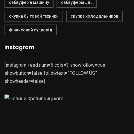
сабвуфер в машину
сабвуферы JBL
скупка бытовой техники
скупка холодильников
фінансовий супровід
Instagram
[instagram-feed num=6 cols=3 showfollow=true
showbutton=false followtext=”FOLLOW US”
showheader=false]