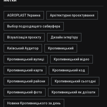
AGROPLAST Украина
Архітектурне проєктування
Выбор подходящего сабвуфера
Візуалізація проєкту
Дизайн інтер'єру
Київський Аудитор
Кропивницький
Кропивницький вулиці
Кропивницький відео
Кропивницький карта
Кропивницький код
Кропивницький райони
Кропивницький сьогодні
Кропивницький фото
Кропивницький як доїхати
Новини Кропивницького за день