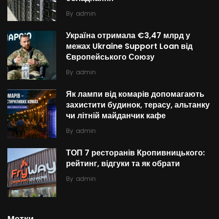
By
admin
Україна отримала €3,47 млрд у
межах Ukraine Support Loan від
Європейського Союзу
By
admin
Як лампи від комарів допомагають
захистити будинок, терасу, альтанку
чи літній майданчик кафе
By
admin
ТОП 7 ресторанів Кропивницького:
рейтинг, відгуки та як обрати
By
admin
Метки