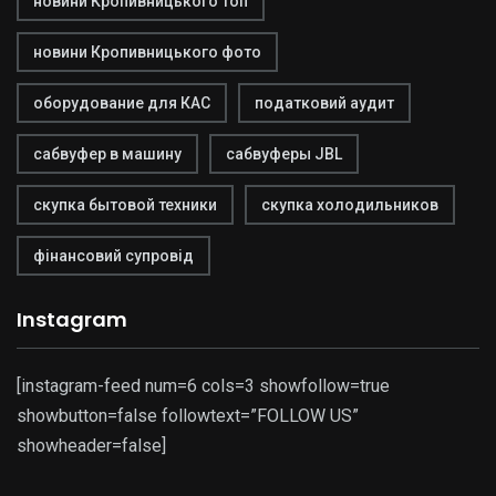
новини Кропивницького топ
новини Кропивницького фото
оборудование для КАС
податковий аудит
сабвуфер в машину
сабвуферы JBL
скупка бытовой техники
скупка холодильников
фінансовий супровід
Instagram
[instagram-feed num=6 cols=3 showfollow=true
showbutton=false followtext=”FOLLOW US”
showheader=false]