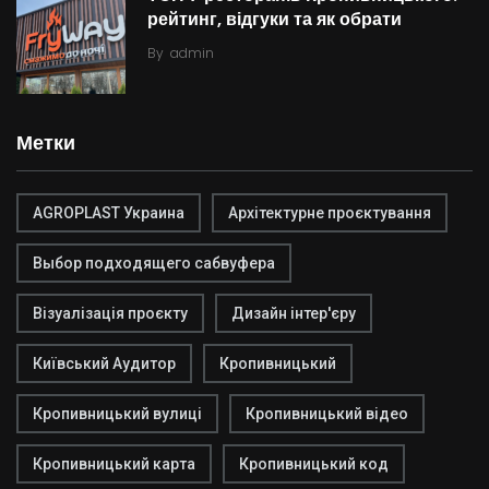
рейтинг, відгуки та як обрати
By
admin
Метки
AGROPLAST Украина
Архітектурне проєктування
Выбор подходящего сабвуфера
Візуалізація проєкту
Дизайн інтер'єру
Київський Аудитор
Кропивницький
Кропивницький вулиці
Кропивницький відео
Кропивницький карта
Кропивницький код