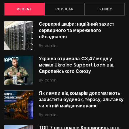
RECENT
POPULAR
TRENDY
Серверні шафи: надійний захист
серверного та мережевого
обладнання
By
admin
Україна отримала €3,47 млрд у
межах Ukraine Support Loan від
Європейського Союзу
By
admin
Як лампи від комарів допомагають
захистити будинок, терасу, альтанку
чи літній майданчик кафе
By
admin
ТОП 7 ресторанів Кропивницького: