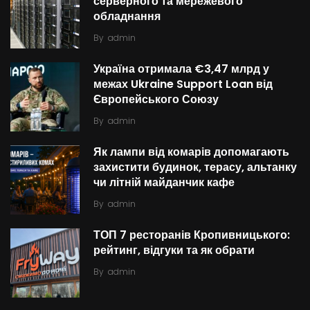
серверного та мережевого
обладнання
By
admin
Україна отримала €3,47 млрд у
межах Ukraine Support Loan від
Європейського Союзу
By
admin
Як лампи від комарів допомагають
захистити будинок, терасу, альтанку
чи літній майданчик кафе
By
admin
ТОП 7 ресторанів Кропивницького:
рейтинг, відгуки та як обрати
By
admin