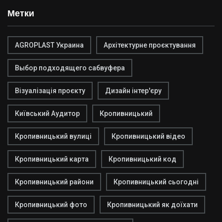
Метки
AGROPLAST Украина
Архітектурне проєктування
Выбор подходящего сабвуфера
Візуалізація проєкту
Дизайн інтер'єру
Київський Аудитор
Кропивницький
Кропивницький вулиці
Кропивницький відео
Кропивницький карта
Кропивницький код
Кропивницький райони
Кропивницький сьогодні
Кропивницький фото
Кропивницький як доїхати