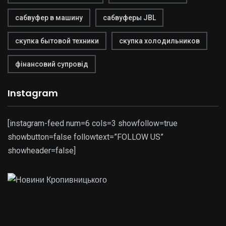
сабвуфер в машину
сабвуферы JBL
скупка бытовой техники
скупка холодильников
фінансовий супровід
Instagram
[instagram-feed num=6 cols=3 showfollow=true
showbutton=false followtext=”FOLLOW US”
showheader=false]