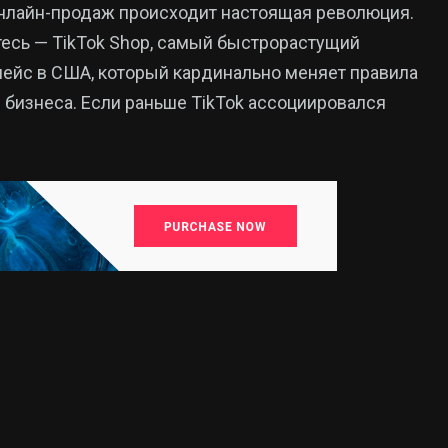
нлайн-продаж происходит настоящая революция.
есь — TikTok Shop, самый быстрорастущий
ейс в США, который кардинально меняет правила
 бизнеса. Если раньше TikTok ассоциировался
15
325
Новини
аїни
Новини України
Кропивницького