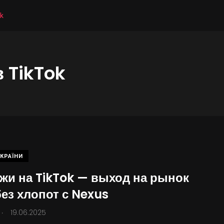
k
 TikTok
КРАЇНИ
жи на TikTok — выход на рынок
ез хлопот с Nexus
.
19.06.2025