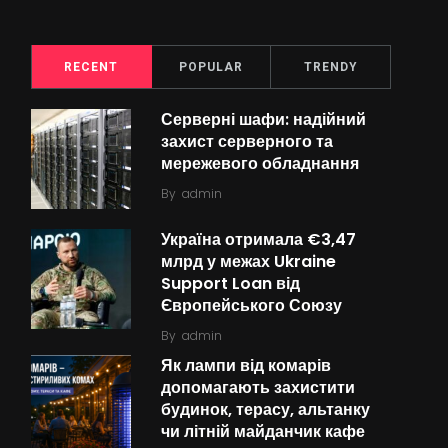
RECENT
POPULAR
TRENDY
Серверні шафи: надійний
захист серверного та
мережевого обладнання
By
admin
Україна отримала €3,47
млрд у межах Ukraine
Support Loan від
Європейського Союзу
By
admin
Як лампи від комарів
допомагають захистити
будинок, терасу, альтанку
чи літній майданчик кафе