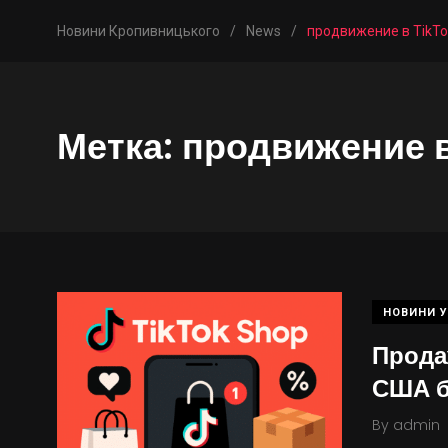
Новини Кропивницького
/
News
/
продвижение в TikTo
Метка:
продвижение в
НОВИНИ У
Прода
США б
By
admin