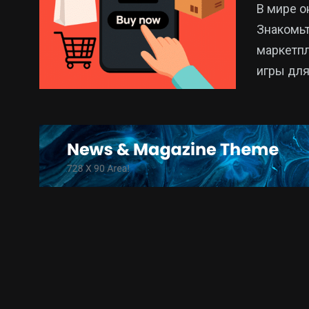
В мире о
Знакомьт
маркетпл
игры для
15
325
Новини
Новини Укр
Кропивницького