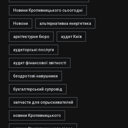
Новини Кропивницького сьоогодні
Новони
альтернативна енергетика
архітектурне бюро
аудит Київ
аудиторські послуги
аудит фінансової звітності
бездротові навушники
бухгалтерський супровід
запчасти для опрыскивателей
новини Кропивницького