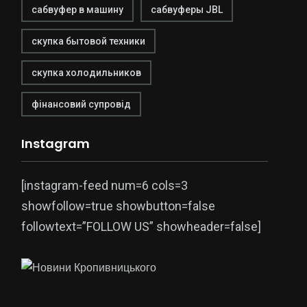
сабвуфер в машину
сабвуферы JBL
скупка бытовой техники
скупка холодильников
фінансовий супровід
Instagram
[instagram-feed num=6 cols=3
showfollow=true showbutton=false
followtext=”FOLLOW US” showheader=false]