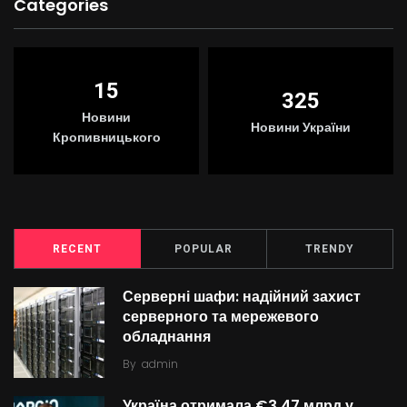
Categories
15
325
Новини
Новини України
Кропивницького
RECENT
POPULAR
TRENDY
Серверні шафи: надійний захист
серверного та мережевого
обладнання
By
admin
Україна отримала €3,47 млрд у