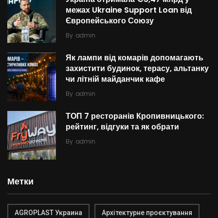
межах Ukraine Support Loan від
Європейського Союзу
By
admin
Як лампи від комарів допомагають
захистити будинок, терасу, альтанку
чи літній майданчик кафе
By
admin
ТОП 7 ресторанів Кропивницького:
рейтинг, відгуки та як обрати
By
admin
Метки
AGROPLAST Украина
Архітектурне проєктування