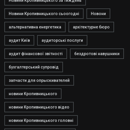
Новини Кропивницького за тиждень
Новини Кропивницького сьоогодні
Новони
альтернативна енергетика
архітектурне бюро
аудит Київ
аудиторські послуги
аудит фінансової звітності
бездротові навушники
бухгалтерський супровід
запчасти для опрыскивателей
новини Кропивницького
новини Кропивницького відео
новини Кропивницького головні