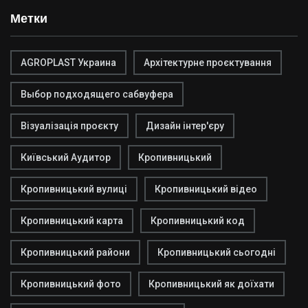
Метки
AGROPLAST Украина
Архітектурне проєктування
Выбор подходящего сабвуфера
Візуалізація проєкту
Дизайн інтер'єру
Київський Аудитор
Кропивницький
Кропивницький вулиці
Кропивницький відео
Кропивницький карта
Кропивницький код
Кропивницький райони
Кропивницький сьогодні
Кропивницький фото
Кропивницький як доїхати