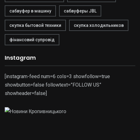
сабвуфер в машину
сабвуферы JBL
скупка бытовой техники
скупка холодильников
фінансовий супровід
Instagram
[instagram-feed num=6 cols=3 showfollow=true
showbutton=false followtext=”FOLLOW US”
showheader=false]