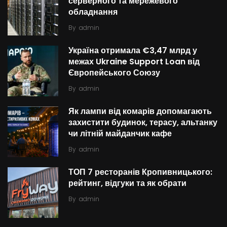
серверного та мережевого
обладнання
By
admin
Україна отримала €3,47 млрд у
межах Ukraine Support Loan від
Європейського Союзу
By
admin
Як лампи від комарів допомагають
захистити будинок, терасу, альтанку
чи літній майданчик кафе
By
admin
ТОП 7 ресторанів Кропивницького:
рейтинг, відгуки та як обрати
By
admin