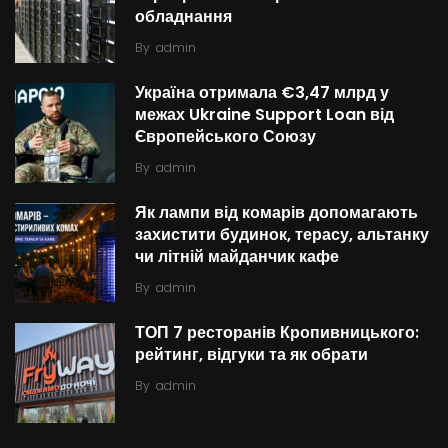
обладнання
By
admin
Україна отримала €3,47 млрд у
межах Ukraine Support Loan від
Європейського Союзу
By
admin
Як лампи від комарів допомагають
захистити будинок, терасу, альтанку
чи літній майданчик кафе
By
admin
ТОП 7 ресторанів Кропивницького:
рейтинг, відгуки та як обрати
By
admin