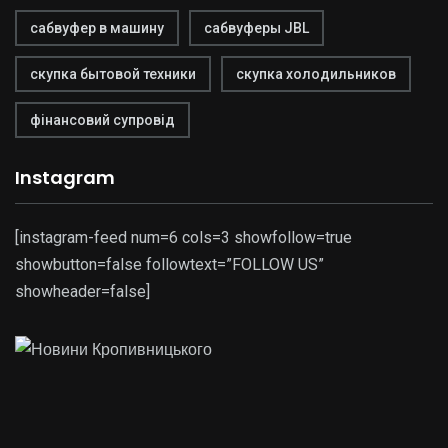
сабвуфер в машину
сабвуферы JBL
скупка бытовой техники
скупка холодильников
фінансовий супровід
Instagram
[instagram-feed num=6 cols=3 showfollow=true
showbutton=false followtext=”FOLLOW US”
showheader=false]