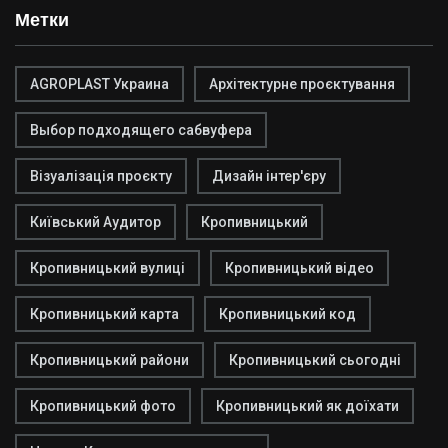
Метки
AGROPLAST Украина
Архітектурне проєктування
Выбор подходящего сабвуфера
Візуалізація проєкту
Дизайн інтер'єру
Київський Аудитор
Кропивницький
Кропивницький вулиці
Кропивницький відео
Кропивницький карта
Кропивницький код
Кропивницький райони
Кропивницький сьогодні
Кропивницький фото
Кропивницький як доїхати