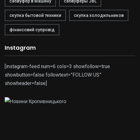
сабвуфер в машину
сабвуферы JBL
скупка бытовой техники
скупка холодильников
фінансовий супровід
Instagram
[instagram-feed num=6 cols=3 showfollow=true
showbutton=false followtext=”FOLLOW US”
showheader=false]