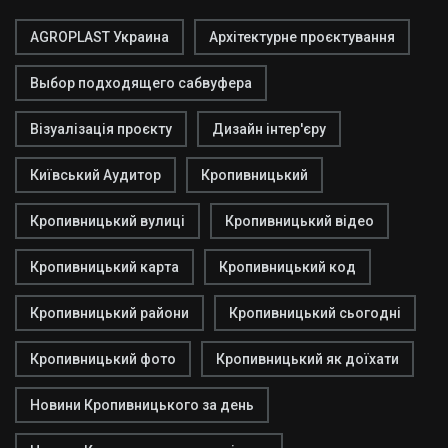
AGROPLAST Украина
Архітектурне проєктування
Выбор подходящего сабвуфера
Візуалізація проєкту
Дизайн інтер'єру
Київський Аудитор
Кропивницький
Кропивницький вулиці
Кропивницький відео
Кропивницький карта
Кропивницький код
Кропивницький райони
Кропивницький сьогодні
Кропивницький фото
Кропивницький як доїхати
Новини Кропивницького за день