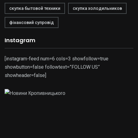
скупка бытовой техники
скупка холодильников
фінансовий супровід
Instagram
[instagram-feed num=6 cols=3 showfollow=true
showbutton=false followtext=”FOLLOW US”
showheader=false]