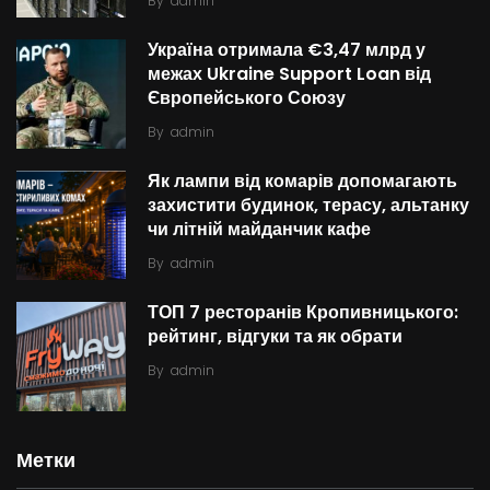
By
admin
Україна отримала €3,47 млрд у
межах Ukraine Support Loan від
Європейського Союзу
By
admin
Як лампи від комарів допомагають
захистити будинок, терасу, альтанку
чи літній майданчик кафе
By
admin
ТОП 7 ресторанів Кропивницького:
рейтинг, відгуки та як обрати
By
admin
Метки