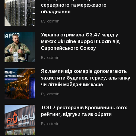
серверного та мережевого
обладнання
By
admin
Україна отримала €3,47 млрд у
межах Ukraine Support Loan від
Європейського Союзу
By
admin
Як лампи від комарів допомагають
захистити будинок, терасу, альтанку
чи літній майданчик кафе
By
admin
ТОП 7 ресторанів Кропивницького:
рейтинг, відгуки та як обрати
By
admin