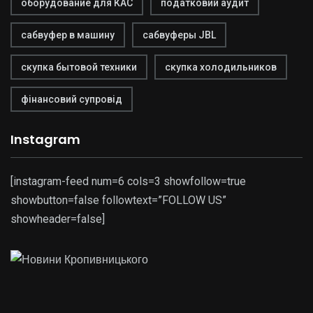
оборудование для КАС
податковий аудит
сабвуфер в машину
сабвуферы JBL
скупка бытовой техники
скупка холодильников
фінансовий супровід
Instagram
[instagram-feed num=6 cols=3 showfollow=true
showbutton=false followtext=”FOLLOW US”
showheader=false]