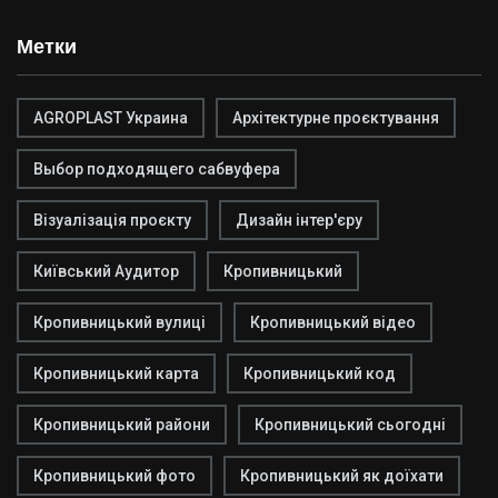
Метки
AGROPLAST Украина
Архітектурне проєктування
Выбор подходящего сабвуфера
Візуалізація проєкту
Дизайн інтер'єру
Київський Аудитор
Кропивницький
Кропивницький вулиці
Кропивницький відео
Кропивницький карта
Кропивницький код
Кропивницький райони
Кропивницький сьогодні
Кропивницький фото
Кропивницький як доїхати