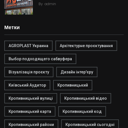
By
admin
Метки
AGROPLAST Украина
Архітектурне проєктування
Выбор подходящего сабвуфера
Візуалізація проєкту
Дизайн інтер'єру
Київський Аудитор
Кропивницький
Кропивницький вулиці
Кропивницький відео
Кропивницький карта
Кропивницький код
Кропивницький райони
Кропивницький сьогодні