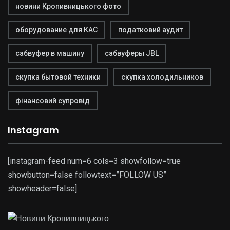
новини Кропивницького фото
оборудование для КАС
податковий аудит
сабвуфер в машину
сабвуферы JBL
скупка бытовой техники
скупка холодильников
фінансовий супровід
Instagram
[instagram-feed num=6 cols=3 showfollow=true
showbutton=false followtext=”FOLLOW US”
showheader=false]