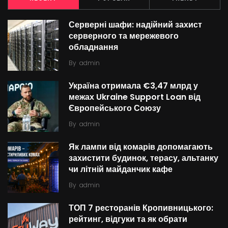
Серверні шафи: надійний захист
серверного та мережевого
обладнання
By
admin
Україна отримала €3,47 млрд у
межах Ukraine Support Loan від
Європейського Союзу
By
admin
Як лампи від комарів допомагають
захистити будинок, терасу, альтанку
чи літній майданчик кафе
By
admin
ТОП 7 ресторанів Кропивницького:
рейтинг, відгуки та як обрати