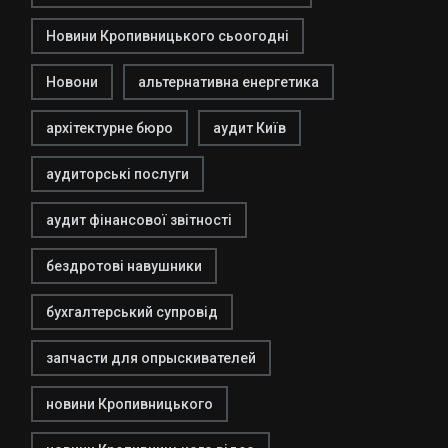
Новини Кропивницького сьоогодні
Новони
альтернативна енергетика
архітектурне бюро
аудит Київ
аудиторські послуги
аудит фінансової звітності
бездротові навушники
бухгалтерський супровід
запчасти для опрыскивателей
новини Кропивницького