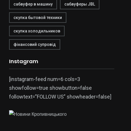
сабвуфер в машину
сабвуферы JBL
скупка бытовой техники
скупка холодильников
фінансовий супровід
Instagram
[instagram-feed num=6 cols=3
showfollow=true showbutton=false
followtext=”FOLLOW US” showheader=false]