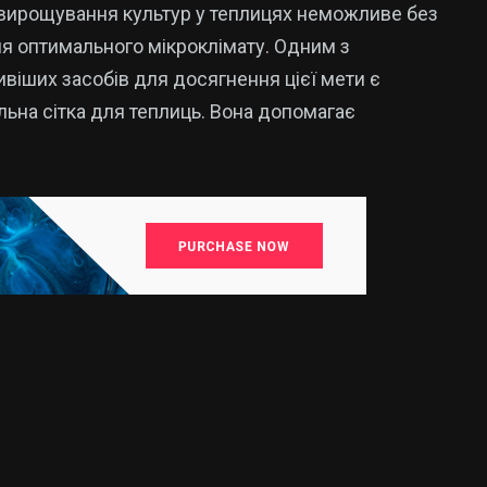
вирощування культур у теплицях неможливе без
я оптимального мікроклімату. Одним з
віших засобів для досягнення цієї мети є
льна сітка для теплиць. Вона допомагає
15
325
Новини
аїни
Новини України
Кропивницького