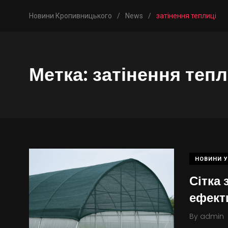
Новини Кропивницького
/
News
/
затінення теплиці
Метка:
затінення тепл
НОВИНИ У
Сітка
ефект
By
admin