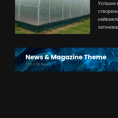
Успішне 
створенн
найважли
затінюва
15
325
Новини
Новини Укр
Кропивницького