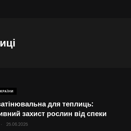
иці
КРАЇНИ
 затінювальна для теплиць:
ивний захист рослин від спеки
.
25.06.2025