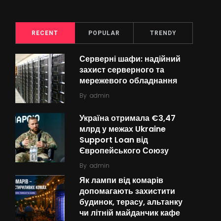
RECENT
POPULAR
TRENDY
Серверні шафи: надійний
захист серверного та
мережевого обладнання
By
admin
Україна отримала €3,47
млрд у межах Ukraine
Support Loan від
Європейського Союзу
By
admin
Як лампи від комарів
допомагають захистити
будинок, терасу, альтанку
чи літній майданчик кафе