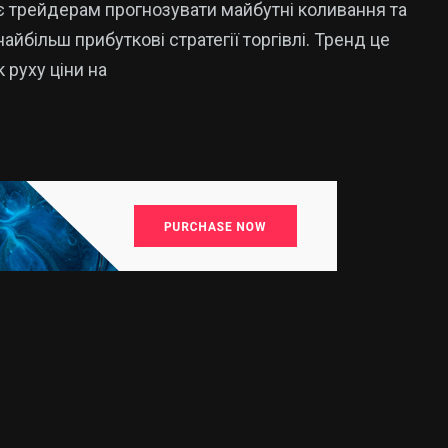
 трейдерам прогнозувати майбутні коливання та
айбільш прибуткові стратегії торгівлі. Тренд це
 руху ціни на
15
325
Новини
аїни
Новини України
Кропивницького