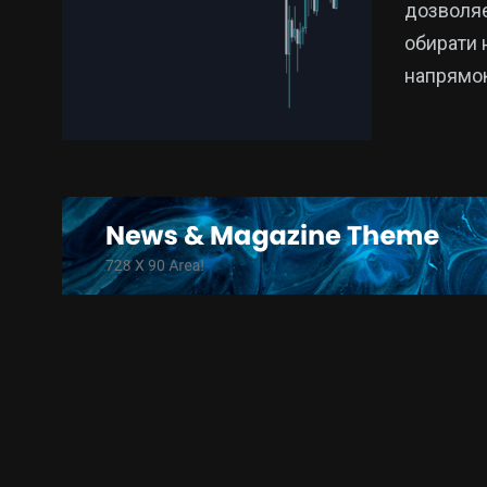
дозволяє
обирати н
напрямок
15
325
Новини
Новини Укр
Кропивницького