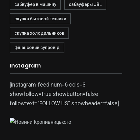
сабвуфер в машину
сабвуферы JBL
скупка бытовой техники
скупка холодильников
фінансовий супровід
Instagram
[instagram-feed num=6 cols=3
showfollow=true showbutton=false
followtext=”FOLLOW US” showheader=false]