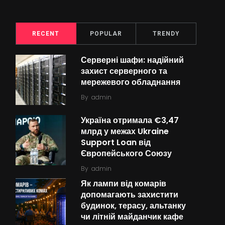
RECENT
POPULAR
TRENDY
Серверні шафи: надійний
захист серверного та
мережевого обладнання
By
admin
Україна отримала €3,47
млрд у межах Ukraine
Support Loan від
Європейського Союзу
By
admin
Як лампи від комарів
допомагають захистити
будинок, терасу, альтанку
чи літній майданчик кафе