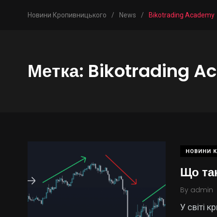
Новини Кропивницького
/
News
/
Bikotrading Academy
Метка:
Bikotrading 
НОВИНИ 
Що та
By
admin
У світі 