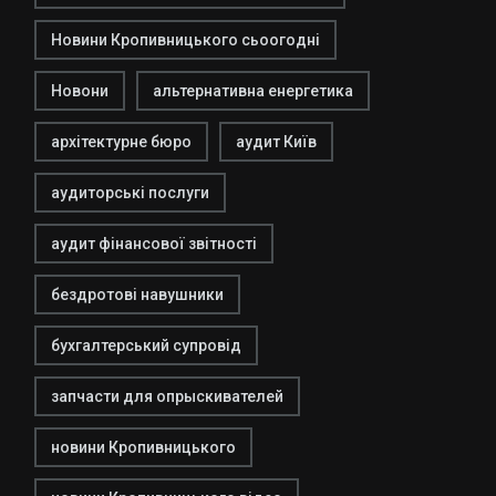
Новини Кропивницького сьоогодні
Новони
альтернативна енергетика
архітектурне бюро
аудит Київ
аудиторські послуги
аудит фінансової звітності
бездротові навушники
бухгалтерський супровід
запчасти для опрыскивателей
новини Кропивницького