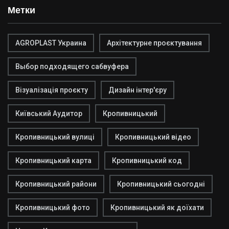
Метки
AGROPLAST Украина
Архітектурне проєктування
Выбор подходящего сабвуфера
Візуалізація проєкту
Дизайн інтер'єру
Київський Аудитор
Кропивницький
Кропивницький вулиці
Кропивницький відео
Кропивницький карта
Кропивницький код
Кропивницький райони
Кропивницький сьогодні
Кропивницький фото
Кропивницький як доїхати