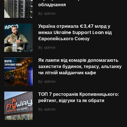
обладнання
By
admin
Україна отримала €3,47 млрд у
межах Ukraine Support Loan від
Європейського Союзу
By
admin
Як лампи від комарів допомагають
захистити будинок, терасу, альтанку
чи літній майданчик кафе
By
admin
ТОП 7 ресторанів Кропивницького:
рейтинг, відгуки та як обрати
By
admin