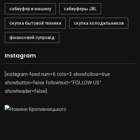
сабвуфер в машину
сабвуферы JBL
скупка бытовой техники
скупка холодильников
фінансовий супровід
Instagram
[instagram-feed num=6 cols=3 showfollow=true
showbutton=false followtext=”FOLLOW US”
showheader=false]