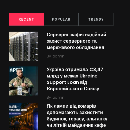
RECENT
POPULAR
TRENDY
Серверні шафи: надійний
захист серверного та
мережевого обладнання
By
admin
Україна отримала €3,47
млрд у межах Ukraine
Support Loan від
Європейського Союзу
By
admin
Як лампи від комарів
допомагають захистити
будинок, терасу, альтанку
чи літній майданчик кафе