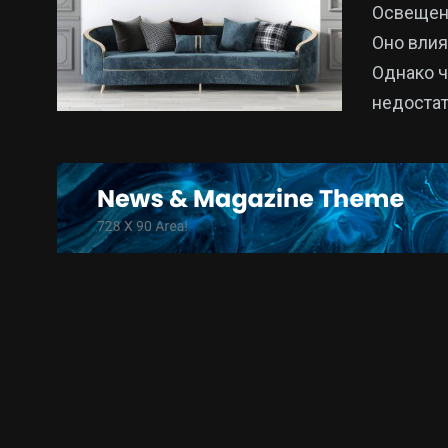
Освещен
Оно влия
Однако ч
недостат
15
325
Новини
Новини Укр
Кропивницького