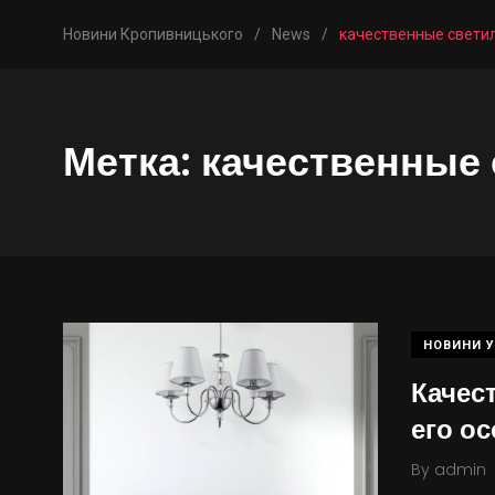
Новини Кропивницького
/
News
/
качественные свети
Метка:
качественные
НОВИНИ У
Качес
его о
By
admin