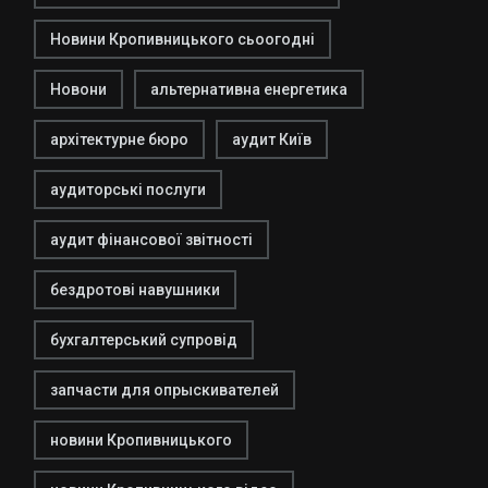
Новини Кропивницького сьоогодні
Новони
альтернативна енергетика
архітектурне бюро
аудит Київ
аудиторські послуги
аудит фінансової звітності
бездротові навушники
бухгалтерський супровід
запчасти для опрыскивателей
новини Кропивницького