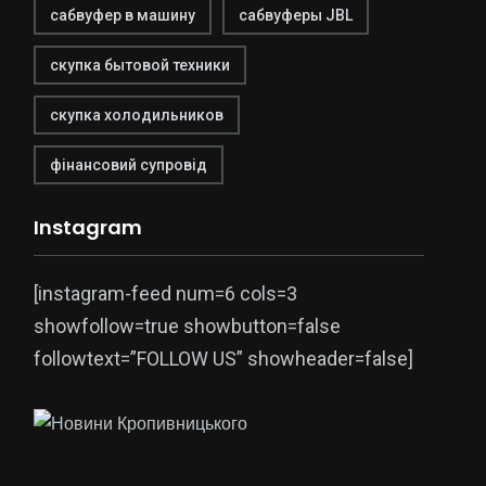
сабвуфер в машину
сабвуферы JBL
скупка бытовой техники
скупка холодильников
фінансовий супровід
Instagram
[instagram-feed num=6 cols=3
showfollow=true showbutton=false
followtext=”FOLLOW US” showheader=false]