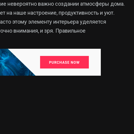
ие невероятно важно создании атмосферы дома.
ет на наше настроение, продуктивность и уют.
асто этому элементу интерьера уделяется
очно внимания, и зря. Правильное
15
325
Новини
аїни
Новини України
Кропивницького