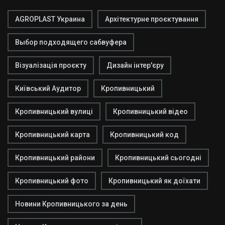
AGROPLAST Украина
Архітектурне проєктування
Выбор подходящего сабвуфера
Візуалізація проєкту
Дизайн інтер'єру
Київський Аудитор
Кропивницький
Кропивницький вулиці
Кропивницький відео
Кропивницький карта
Кропивницький код
Кропивницький райони
Кропивницький сьогодні
Кропивницький фото
Кропивницький як доїхати
Новини Кропивницького за день