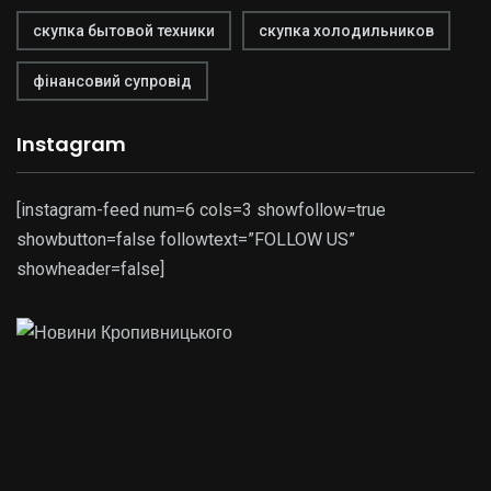
скупка бытовой техники
скупка холодильников
фінансовий супровід
Instagram
[instagram-feed num=6 cols=3 showfollow=true
showbutton=false followtext=”FOLLOW US”
showheader=false]