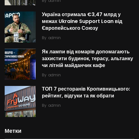
By
admin
Україна отримала €3,47 млрд у
межах Ukraine Support Loan від
Європейського Союзу
By
admin
Як лампи від комарів допомагають
захистити будинок, терасу, альтанку
чи літній майданчик кафе
By
admin
ТОП 7 ресторанів Кропивницького:
рейтинг, відгуки та як обрати
By
admin
Метки