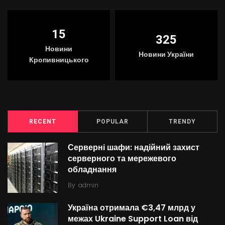
15
325
Новини
Новини України
Кропивницького
RECENT
POPULAR
TRENDY
Серверні шафи: надійний захист
серверного та мережевого
обладнання
By
admin
Україна отримала €3,47 млрд у
межах Ukraine Support Loan від