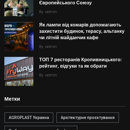
Європейського Союзу
By
admin
Як лампи від комарів допомагають
захистити будинок, терасу, альтанку
чи літній майданчик кафе
By
admin
ТОП 7 ресторанів Кропивницького:
рейтинг, відгуки та як обрати
By
admin
Метки
AGROPLAST Украина
Архітектурне проєктування