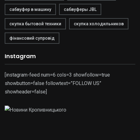
сабвуфер в машину
сабвуферы JBL
скупка бытовой техники
скупка холодильников
фінансовий супровід
Instagram
[instagram-feed num=6 cols=3 showfollow=true
showbutton=false followtext=”FOLLOW US”
showheader=false]