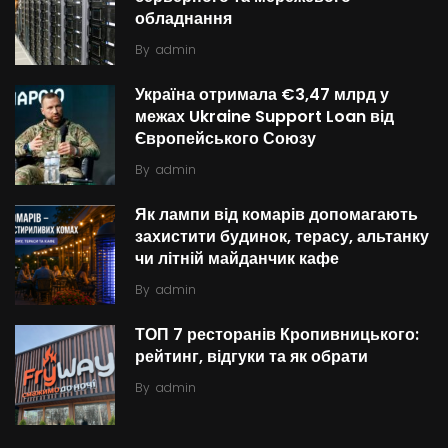
обладнання
By
admin
Україна отримала €3,47 млрд у
межах Ukraine Support Loan від
Європейського Союзу
By
admin
Як лампи від комарів допомагають
захистити будинок, терасу, альтанку
чи літній майданчик кафе
By
admin
ТОП 7 ресторанів Кропивницького:
рейтинг, відгуки та як обрати
By
admin