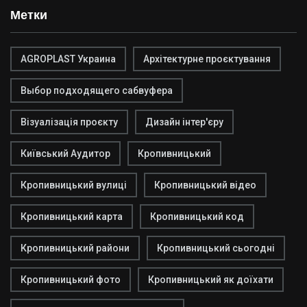
Метки
AGROPLAST Украина
Архітектурне проєктування
Выбор подходящего сабвуфера
Візуалізація проєкту
Дизайн інтер'єру
Київський Аудитор
Кропивницький
Кропивницький вулиці
Кропивницький відео
Кропивницький карта
Кропивницький код
Кропивницький райони
Кропивницький сьогодні
Кропивницький фото
Кропивницький як доїхати